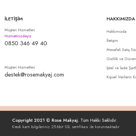
İLETİŞİM
HAKKIMIZDA
Müşteri Hizmetleri
Hakkımızda
Hizmetinizdeyiz
İletişim
0850 346 49 40
Mesafeli Satış Sö
Gizlilik ve Güven
Müşteri Hizmetleri
İptal ve İade Şartl
destek@rosemakyaj.com
Kişisel Verilerin 
Copyright 2021 © Rose Makyaj.
Tüm Hakkı Saklıdır.
Kredi kartı bilgileriniz 256bit SSL sertifikası ile korunmaktadır.