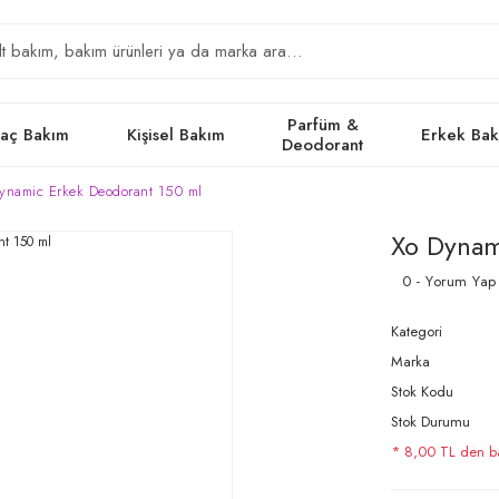
Parfüm &
aç Bakım
Kişisel Bakım
Erkek Ba
Deodorant
ynamic Erkek Deodorant 150 ml
Xo Dynam
0 - Yorum Yap
Kategori
Marka
Stok Kodu
Stok Durumu
* 8,00 TL den baş