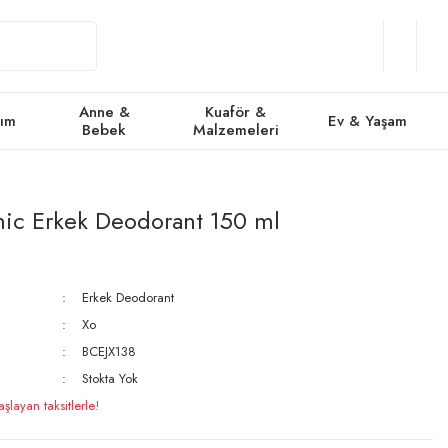
Giriş
Üye
/
Favorile
Se
Yap
Ol
Anne &
Kuaför &
kım
Ev & Yaşam
Bebek
Malzemeleri
ic Erkek Deodorant 150 ml
Erkek Deodorant
Xo
BCEJX138
Stokta Yok
layan taksitlerle!