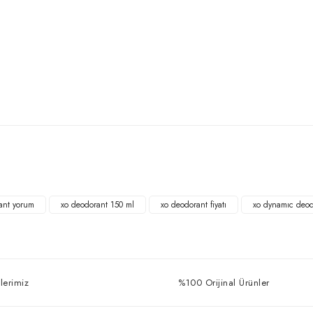
Bu ürüne ilk yorumu siz yapın!
Yorum Yaz
ant yorum
xo deodorant 150 ml
xo deodorant fiyatı
xo dynamıc deod
lerimiz
%100 Orijinal Ürünler