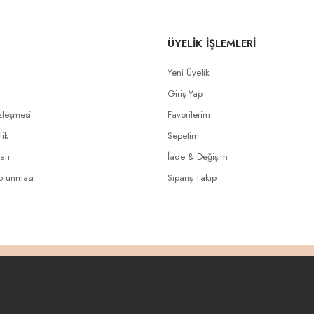
ÜYELİK İŞLEMLERİ
Yeni Üyelik
Giriş Yap
zleşmesi
Favorilerim
lik
Sepetim
arı
İade & Değişim
Korunması
Sipariş Takip