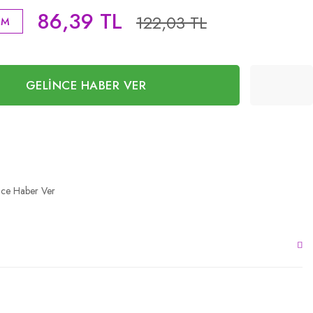
86,39 TL
122,03 TL
İM
GELİNCE HABER VER
nce Haber Ver