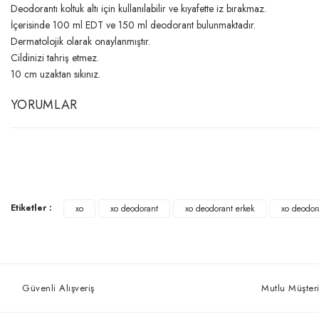
Deodorantı koltuk altı için kullanılabilir ve kıyafette iz bırakmaz.
İçerisinde 100 ml EDT ve 150 ml deodorant bulunmaktadır.
Dermatolojik olarak onaylanmıştır.
Cildinizi tahriş etmez.
10 cm uzaktan sıkınız.
YORUMLAR
Etiketler :
xo
xo deodorant
xo deodorant erkek
xo deodor
Güvenli Alışveriş
Mutlu Müşteri