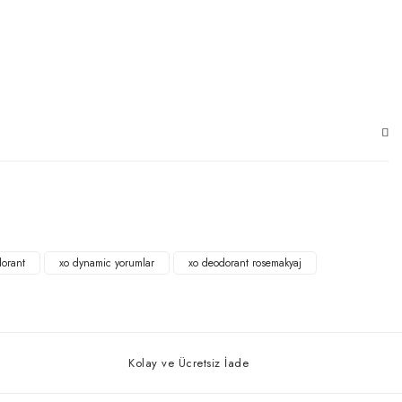
orant
xo dynamic yorumlar
xo deodorant rosemakyaj
Kolay ve Ücretsiz İade