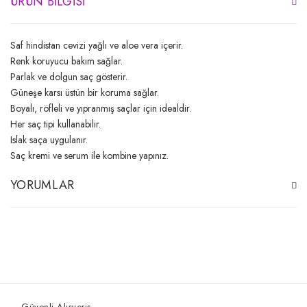
ÜRÜN BILGISI
Saf hindistan cevizi yağlı ve aloe vera içerir.
Renk koruyucu bakım sağlar.
Parlak ve dolgun saç gösterir.
Güneşe karsı üstün bir koruma sağlar.
Boyalı, röfleli ve yıpranmış saçlar için idealdir.
Her saç tipi kullanabilir.
Islak saça uygulanır.
Saç kremi ve serum ile kombine yapınız.
YORUMLAR
Bu ürüne ilk yorumu siz yapın!
Yorum Yaz
Güvenli Alışveriş