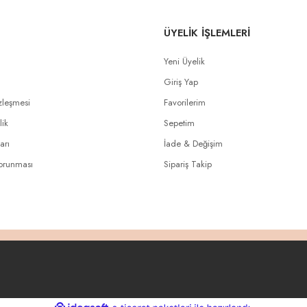
ÜYELİK İŞLEMLERİ
Yeni Üyelik
Giriş Yap
zleşmesi
Favorilerim
lik
Sepetim
arı
İade & Değişim
Korunması
Sipariş Takip