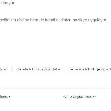
ılmıştır.
eğinizin cildine hem de kendi cildinize nazikçe uygulayın.
Bu ürüne ilk yorumu siz yapın!
Yorum Yaz
150 ml
uni baby bebek kolonya özellikleri
unı baby bebek kolonya 150 ml f
lerimiz
%100 Orijinal Ürünler