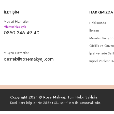
İLETİŞİM
HAKKIMIZDA
Müşteri Hizmetleri
Hakkımızda
Hizmetinizdeyiz
İletişim
0850 346 49 40
Mesafeli Satış Sö
Gizlilik ve Güven
Müşteri Hizmetleri
İptal ve İade Şartl
destek@rosemakyaj.com
Kişisel Verilerin 
Copyright 2021 © Rose Makyaj.
Tüm Hakkı Saklıdır.
Kredi kartı bilgileriniz 256bit SSL sertifikası ile korunmaktadır.