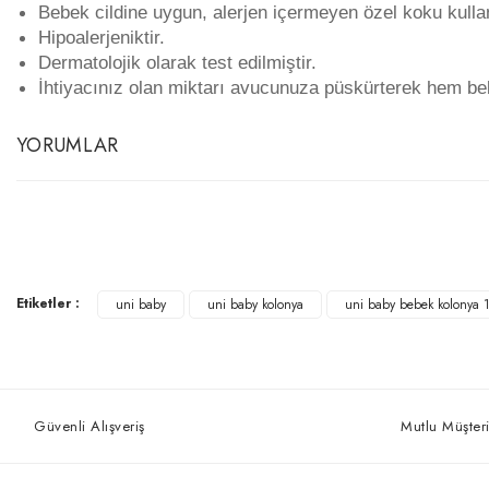
Bebek cildine uygun, alerjen içermeyen özel koku kullan
Hipoalerjeniktir.
Dermatolojik olarak test edilmiştir.
İhtiyacınız olan miktarı avucunuza püskürterek hem beb
YORUMLAR
Etiketler :
uni baby
uni baby kolonya
uni baby bebek kolonya 
Güvenli Alışveriş
Mutlu Müşteri