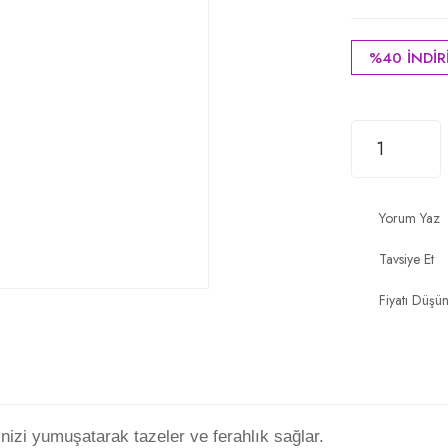
%40 İNDİR
Yorum Yaz
Tavsiye Et
Fiyatı Düşü
inizi yumuşatarak tazeler ve ferahlık sağlar.