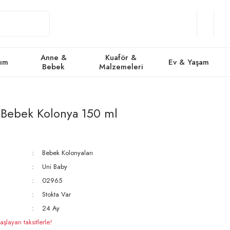
Giriş
Üye
/
Favorile
Se
Yap
Ol
Anne &
Kuaför &
kım
Ev & Yaşam
Bebek
Malzemeleri
 Bebek Kolonya 150 ml
Bebek Kolonyaları
Uni Baby
02965
Stokta Var
24 Ay
şlayan taksitlerle!