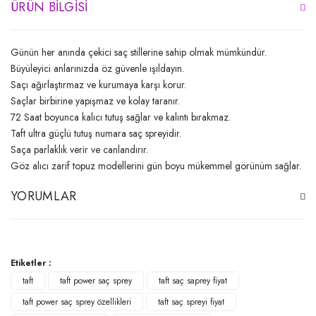
ÜRÜN BILGISI
Günün her anında çekici saç stillerine sahip olmak mümkündür.
Büyüleyici anlarınızda öz güvenle ışıldayın.
Saçı ağırlaştırmaz ve kurumaya karşı korur.
Saçlar birbirine yapışmaz ve kolay taranır.
72 Saat boyunca kalıcı tutuş sağlar ve kalıntı bırakmaz.
Taft ultra güçlü tutuş numara saç spreyidir.
Saça parlaklık verir ve canlandırır.
Göz alıcı zarif topuz modellerini gün boyu mükemmel görünüm sağlar.
YORUMLAR
Bu ürüne ilk yorumu siz yapın!
Etiketler :
taft
taft power saç sprey
taft saç saprey fiyat
Yorum Yaz
taft power saç sprey özellikleri
taft saç spreyi fiyat