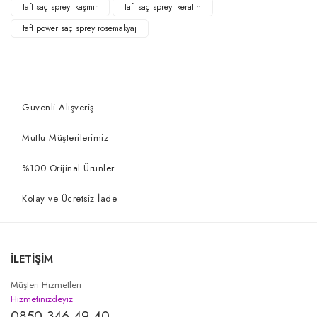
taft saç spreyi kaşmir
taft saç spreyi keratin
taft power saç sprey rosemakyaj
Güvenli Alışveriş
Mutlu Müşterilerimiz
%100 Orijinal Ürünler
Kolay ve Ücretsiz İade
İLETİŞİM
Müşteri Hizmetleri
Hizmetinizdeyiz
0850 346 49 40