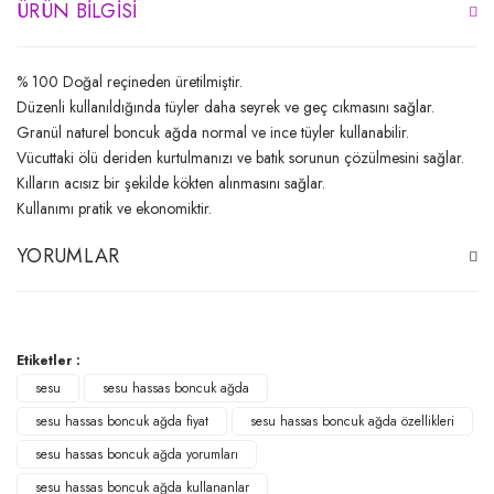
ÜRÜN BILGISI
% 100 Doğal reçineden üretilmiştir.
Düzenli kullanıldığında tüyler daha seyrek ve geç cıkmasını sağlar.
Granül naturel boncuk ağda normal ve ince tüyler kullanabilir.
Vücuttaki ölü deriden kurtulmanızı ve batık sorunun çözülmesini sağlar.
Kılların acısız bir şekilde kökten alınmasını sağlar.
Kullanımı pratik ve ekonomiktir.
YORUMLAR
Bu ürüne ilk yorumu siz yapın!
Etiketler :
sesu
sesu hassas boncuk ağda
Yorum Yaz
sesu hassas boncuk ağda fiyat
sesu hassas boncuk ağda özellikleri
sesu hassas boncuk ağda yorumları
sesu hassas boncuk ağda kullananlar