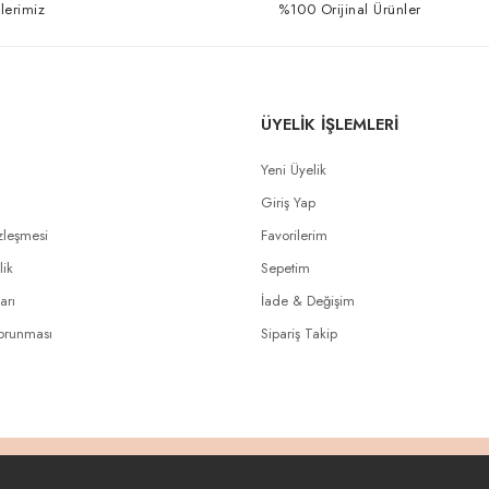
lerimiz
%100 Orijinal Ürünler
ÜYELİK İŞLEMLERİ
Yeni Üyelik
Giriş Yap
zleşmesi
Favorilerim
lik
Sepetim
arı
İade & Değişim
Korunması
Sipariş Takip