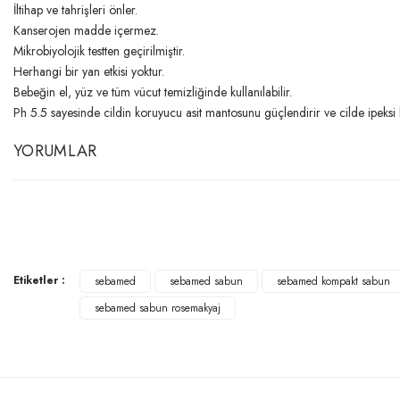
İltihap ve tahrişleri önler.
Kanserojen madde içermez.
Mikrobiyolojik testten geçirilmiştir.
Herhangi bir yan etkisi yoktur.
Bebeğin el, yüz ve tüm vücut temizliğinde kullanılabilir.
Ph 5.5 sayesinde cildin koruyucu asit mantosunu güçlendirir ve cilde ipeksi 
YORUMLAR
Etiketler :
sebamed
sebamed sabun
sebamed kompakt sabun
sebamed sabun rosemakyaj