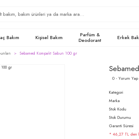
Parfüm &
aç Bakım
Kişisel Bakım
Erkek Ba
Deodorant
unları
Sebamed Kompakt Sabun 100 gr
Sebamed 
0 - Yorum Yap
Kategori
Marka
Stok Kodu
Stok Durumu
Garanti Süresi
* 46,27 TL den ba