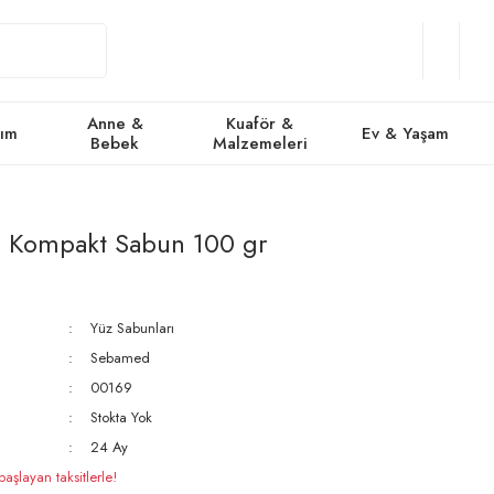
Giriş
Üye
/
Favorile
Se
Yap
Ol
Anne &
Kuaför &
kım
Ev & Yaşam
Bebek
Malzemeleri
Kompakt Sabun 100 gr
Yüz Sabunları
Sebamed
00169
Stokta Yok
24 Ay
şlayan taksitlerle!