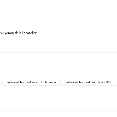
bir yumuşaklık kazandırır.
Bu ürüne ilk yorumu siz yapın!
Yorum Yaz
sebamed kompakt sabun kullananlar
sebamed kompakt temizleyici 100 gr