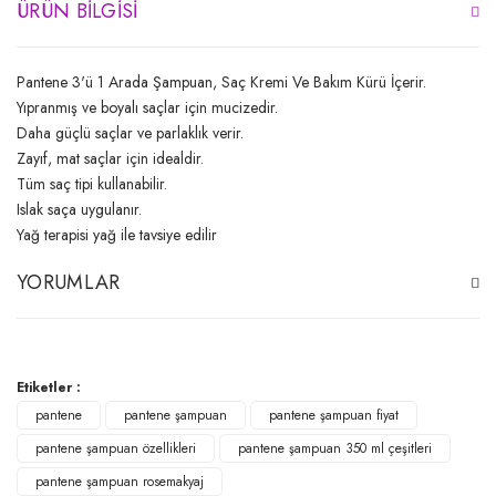
ÜRÜN BILGISI
Pantene 3'ü 1 Arada Şampuan, Saç Kremi Ve Bakım Kürü İçerir.
Yıpranmış ve boyalı saçlar için mucizedir.
Daha güçlü saçlar ve parlaklık verir.
Zayıf, mat saçlar için idealdir.
Tüm saç tipi kullanabilir.
Islak saça uygulanır.
Yağ terapisi yağ ile tavsiye edilir
YORUMLAR
Bu ürüne ilk yorumu siz yapın!
Etiketler :
pantene
pantene şampuan
pantene şampuan fiyat
Yorum Yaz
pantene şampuan özellikleri
pantene şampuan 350 ml çeşitleri
pantene şampuan rosemakyaj