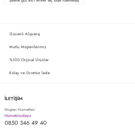
palette göz alıcı renkler saç boya rosemakyaj
Güvenli Alışveriş
Mutlu Müşterilerimiz
%100 Orijinal Ürünler
Kolay ve Ücretsiz İade
İLETİŞİM
Müşteri Hizmetleri
Hizmetinizdeyiz
0850 346 49 40