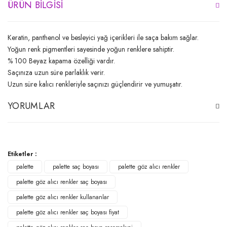
ÜRÜN BILGISI
Keratin, panthenol ve besleyici yağ içerikleri ile saça bakım sağlar.
Yoğun renk pigmentleri sayesinde yoğun renklere sahiptir.
% 100 Beyaz kapama özelliği vardır.
Saçınıza uzun süre parlaklık verir.
Uzun süre kalıcı renkleriyle saçınızı güçlendirir ve yumuşatır.
YORUMLAR
Bu ürüne ilk yorumu siz yapın!
Etiketler :
palette
palette saç boyası
palette göz alıcı renkler
Yorum Yaz
palette göz alıcı renkler saç boyası
palette göz alıcı renkler kullananlar
palette göz alıcı renkler saç boyası fiyat