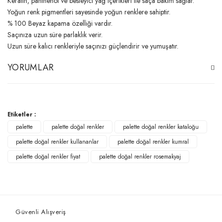
Keratin, panthenol ve besleyici yağ içerikleri ile saça bakım sağlar.
Yoğun renk pigmentleri sayesinde yoğun renklere sahiptir.
% 100 Beyaz kapama özelliği vardır.
Saçınıza uzun süre parlaklık verir.
Uzun süre kalıcı renkleriyle saçınızı güçlendirir ve yumuşatır.
YORUMLAR
Bu ürüne ilk yorumu siz yapın!
Etiketler :
palette
palette doğal renkler
palette doğal renkler kataloğu
Yorum Yaz
palette doğal renkler kullananlar
palette doğal renkler kumral
palette doğal renkler fiyat
palette doğal renkler rosemakyaj
Güvenli Alışveriş