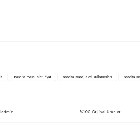
Bu ürüne ilk yorumu siz yapın!
Yorum Yaz
it
nascita masaj aleti fiyat
nascita masaj aleti kullanıcıları
nascita ma
lerimiz
%100 Orijinal Ürünler