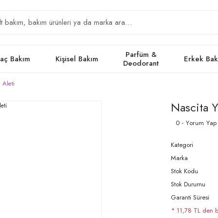
Parfüm &
aç Bakım
Kişisel Bakım
Erkek Ba
Deodorant
 Aleti
Nascita Y
0 - Yorum Yap
Kategori
Marka
Stok Kodu
Stok Durumu
Garanti Süresi
* 11,78 TL den ba