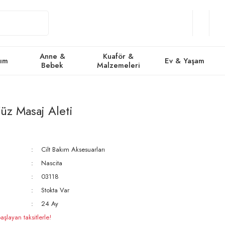
Giriş
Üye
/
Favorile
Se
Yap
Ol
Anne &
Kuaför &
kım
Ev & Yaşam
Bebek
Malzemeleri
üz Masaj Aleti
Cilt Bakım Aksesuarları
Nascita
03118
Stokta Var
24 Ay
şlayan taksitlerle!