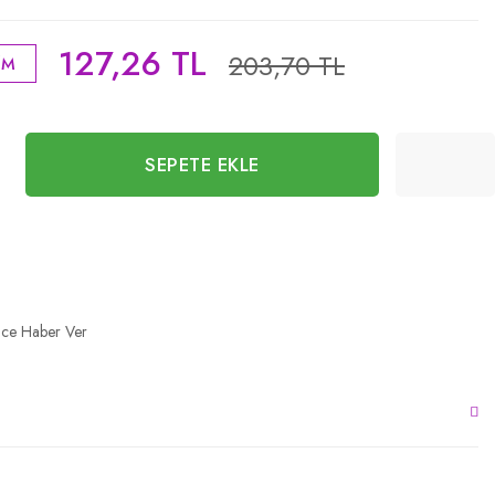
127,26 TL
203,70 TL
İM
SEPETE EKLE
nce Haber Ver