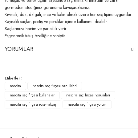
Yumuşak ve esnek uçları sayesinde saçlarınız kırılmadan ve zarar
görmeden istediğiniz görünüme kavuşacaksınız.
Kıvırcık, düz, dalgalı, ince ve kalın olmak üzere her saç tipine uygundur.
Kaynaklı saçlar, postiş ve peruklar içinde kullanımı idealdir.
Saçlarınıza hacim ve parlaklık verir.
Ergonomik tutuş özelliğine sahiptir.
YORUMLAR
Bu ürüne ilk yorumu siz yapın!
Etiketler :
nascita
nascita saç fırçası özellikleri
Yorum Yaz
nascita saç fırçası kullanalar
nascita saç fırçası yorumları
nascita saç fırçası rosemakyaj
nascita saç fırçası yorum