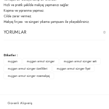
Hızlı ve pratik şekilde makyaj yapmanızı sağlar.
Kopma ve yıpranma yapmaz.
Cilde zarar vermez.
Makyaj fırçası ve süngeri yıkama şampuanı ile yıkayabilirsiniz.
YORUMLAR
Bu ürüne ilk yorumu siz yapın!
Etiketler :
mujgan
mujgan armut sünger
mujgan armut sünger seti
Yorum Yaz
mujgan armut sünger özelikleri
mujgan armut sünger fiyat
mujgan armut sünger rosemakyaj
Güvenli Alışveriş