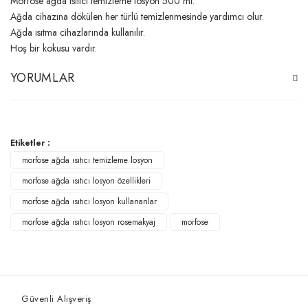
Morfose ağda ısıtıcı temizleme losyon 500 ml.
Ağda cihazına dökülen her türlü temizlenmesinde yardımcı olur.
Ağda ısıtma cihazlarında kullanılır.
Hoş bir kokusu vardır.
YORUMLAR
Bu ürüne ilk yorumu siz yapın!
Etiketler :
morfose ağda ısıtıcı temizleme losyon
Yorum Yaz
morfose ağda ısıtıcı losyon özellikleri
morfose ağda ısıtıcı losyon kullananlar
morfose ağda ısıtıcı losyon rosemakyaj
morfose
Güvenli Alışveriş