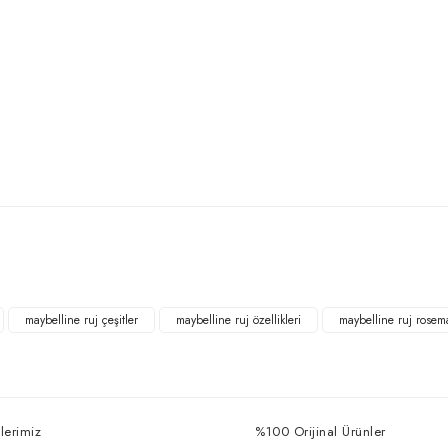
Bu ürüne ilk yorumu siz yapın!
Yorum Yaz
maybelline ruj çeşitler
maybelline ruj özellikleri
maybelline ruj rosem
lerimiz
%100 Orijinal Ürünler