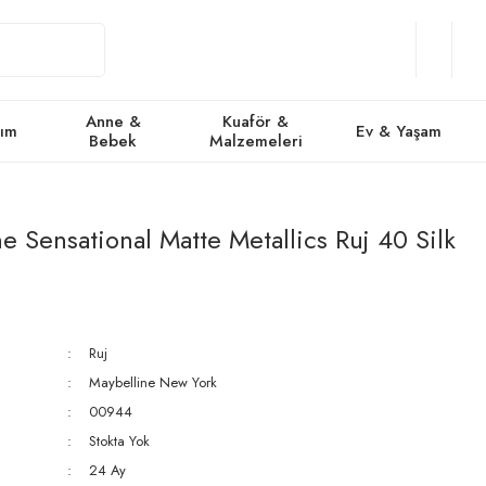
Giriş
Üye
/
Favorile
Se
Yap
Ol
Anne &
Kuaför &
kım
Ev & Yaşam
Bebek
Malzemeleri
e Sensational Matte Metallics Ruj 40 Silk
Ruj
Maybelline New York
00944
Stokta Yok
24 Ay