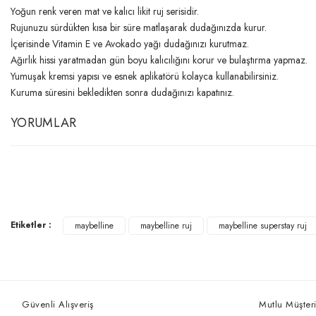
Yoğun renk veren mat ve kalıcı likit ruj serisidir.
Rujunuzu sürdükten kısa bir süre matlaşarak dudağınızda kurur.
İçerisinde Vitamin E ve Avokado yağı dudağınızı kurutmaz.
Ağırlık hissi yaratmadan gün boyu kalıcılığını korur ve bulaştırma yapmaz.
Yumuşak kremsi yapısı ve esnek aplikatörü kolayca kullanabilirsiniz.
Kuruma süresini bekledikten sonra dudağınızı kapatınız.
YORUMLAR
Etiketler :
maybelline
maybelline ruj
maybelline superstay ruj
Güvenli Alışveriş
Mutlu Müşteri