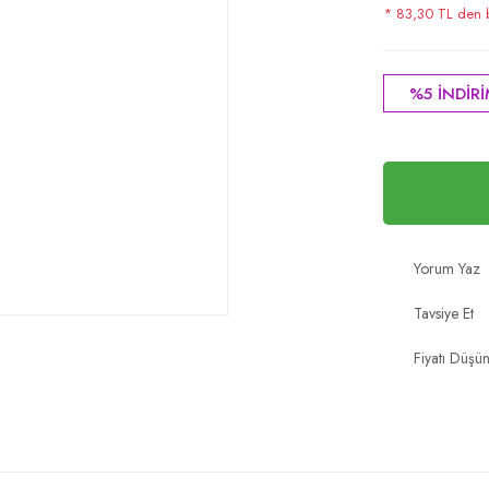
* 83,30 TL den ba
%5 İNDİR
Yorum Yaz
Tavsiye Et
Fiyatı Düşü