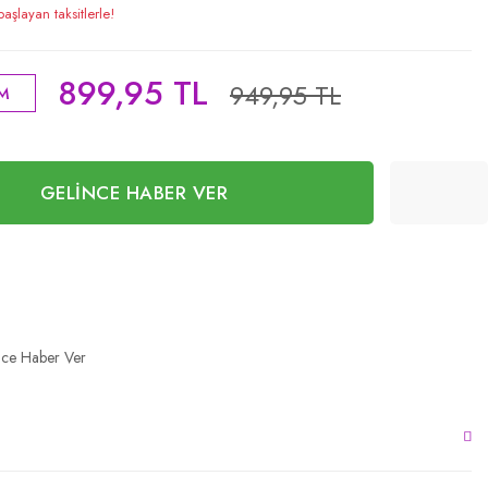
şlayan taksitlerle!
899,95 TL
949,95 TL
İM
GELİNCE HABER VER
nce Haber Ver