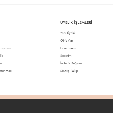
ÜYELİK İŞLEMLERİ
Yeni Üyelik
Giriş Yap
zleşmesi
Favorilerim
lik
Sepetim
arı
İade & Değişim
Korunması
Sipariş Takip