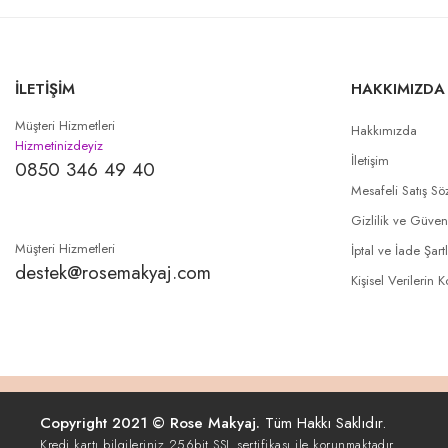
İLETİŞİM
HAKKIMIZDA
Müşteri Hizmetleri
Hakkımızda
Hizmetinizdeyiz
İletişim
0850 346 49 40
Mesafeli Satış Sö
Gizlilik ve Güven
Müşteri Hizmetleri
İptal ve İade Şartl
destek@rosemakyaj.com
Kişisel Verilerin 
Copyright 2021 © Rose Makyaj.
Tüm Hakkı Saklıdır.
Kredi kartı bilgileriniz 256bit SSL sertifikası ile korunmaktadır.