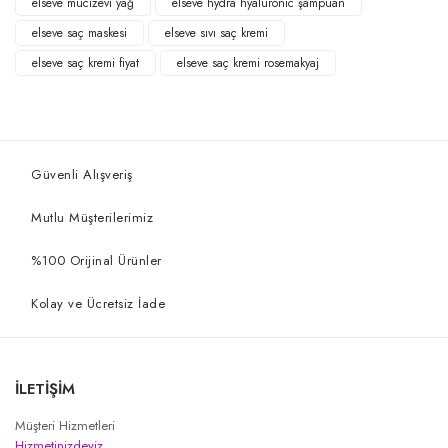
elseve mucizevi yağ
elseve hydra hyaluronic şampuan
elseve saç maskesi
elseve sıvı saç kremi
elseve saç kremi fiyat
elseve saç kremi rosemakyaj
Güvenli Alışveriş
Mutlu Müşterilerimiz
%100 Orijinal Ürünler
Kolay ve Ücretsiz İade
İLETİŞİM
Müşteri Hizmetleri
Hizmetinizdeyiz