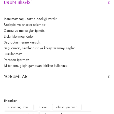
ÜRÜN BILGISI
İnanılmaz saç uzatma özelliği vardır.
Besleyici ve onarıcı bakımdır.
Cansız ve mat saçlar içindir.
Elektriklenmeyi önler.
Saç dökülmesine karşıdır.
Saçı onarır, nemlendirir ve kolay taramayı sağlar.
Durulanmaz.
Paraben içermez.
İyi bir sonuç için şampuanı birlikte kullanınız.
YORUMLAR
Bu ürüne ilk yorumu siz yapın!
Etiketler :
elseve saç kremi
elseve
elseve şampuan
Yorum Yaz