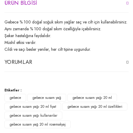
ÜRÜN BILGISI
Gebece % 100 doğal soğuk sıkım yağlar saç ve cilt için kullanabilirsiniz.
Aynı zamanda % 100 doğal sıkım özelliğiyle içebilirsiniz.
Şeker hastalığına faydalıdır.
Müshil etkisi vardır.
Cildi ve saçı besler yeniler, her cilt tipine uygundur.
YORUMLAR
Bu ürüne ilk yorumu siz yapın!
Etiketler :
gebece
gebece susam yağ
gebece susam yağı 20 ml
Yorum Yaz
gebece susam yağı 20 ml fiyat
gebece susam yağı 20 ml özellikleri
gebece susam yağı kullananlar
gebece susam yağ 20 ml rosemakyaj