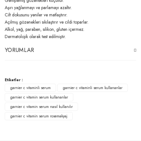
Genişlemiş gözenekleri küçültür.
Aşırı yağlanmayı ve parlamayı azaltır.
Cilt dokusunu yeniler ve matlaştırır.
Açılmış gözenekleri sıkılaştırır ve cildi toparlar.
Alkol, yağ, paraben, silikon, gluten içermez.
Dermatolojik olarak test edilmiştir.
YORUMLAR
Bu ürüne ilk yorumu siz yapın!
Etiketler :
garnier c vitaminli serum
garnier c vitaminli serum kullananlar
Yorum Yaz
garnier c vitamin serum kullananlar
garnier c vitamin serum nasıl kullanılır
garnier c vitamin serum rosemakyaj