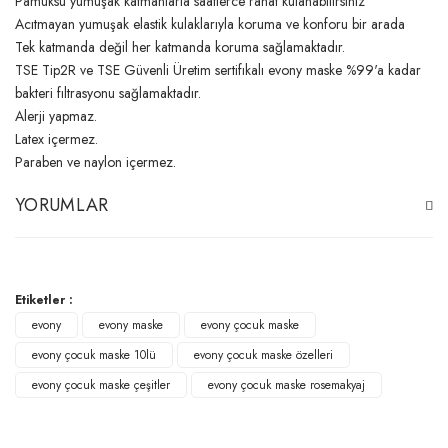
Pamuksu yumuşak katmanlarla saatlerce rahat kulanabilirsiniz
Acıtmayan yumuşak elastik kulaklarıyla koruma ve konforu bir arada
Tek katmanda değil her katmanda koruma sağlamaktadır.
TSE Tip2R ve TSE Güvenli Üretim sertifıkalı evony maske %99'a kadar
bakteri fıltrasyonu sağlamaktadır.
Alerji yapmaz.
Latex içermez.
Paraben ve naylon içermez.
YORUMLAR
Bu ürüne ilk yorumu siz yapın!
Etiketler :
evony
evony maske
evony çocuk maske
Yorum Yaz
evony çocuk maske 10lü
evony çocuk maske özelleri
evony çocuk maske çeşitler
evony çocuk maske rosemakyaj