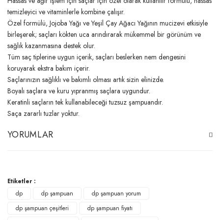
Hassas ve ağır işlem için saçlar için özel olarak kullanılır formülü, hassas
temizleyici ve vitaminlerle kombine çalışır.
Özel formülü, Jojoba Yağı ve Yeşil Çay Ağacı Yağının mucizevi etkisiyle
birleşerek; saçları kökten uca arındırarak mükemmel bir görünüm ve
sağlık kazanmasına destek olur.
Tüm saç tiplerine uygun içerik, saçları beslerken nem dengesini
koruyarak ekstra bakım içerir.
Saçlarınızın sağlıklı ve bakımlı olması artık sizin elinizde.
Boyalı saçlara ve kuru yıpranmış saçlara uygundur.
Keratinli saçların tek kullanabileceği tuzsuz şampuandır.
Saça zararlı tuzlar yoktur.
YORUMLAR
Bu ürüne ilk yorumu siz yapın!
Etiketler :
dp
dp şampuan
dp şampuan yorum
Yorum Yaz
dp şampuan çeşitleri
dp şampuan fiyatı