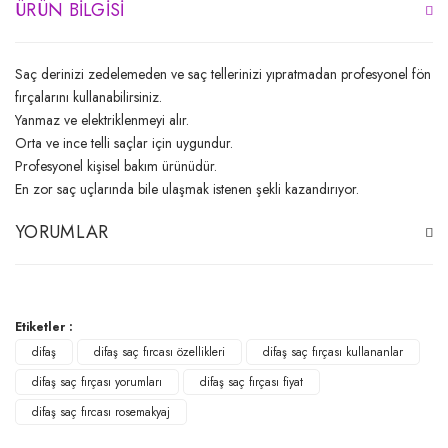
ÜRÜN BILGISI
Saç derinizi zedelemeden ve saç tellerinizi yıpratmadan profesyonel fön
fırçalarını kullanabilirsiniz.
Yanmaz ve elektriklenmeyi alır.
Orta ve ince telli saçlar için uygundur.
Profesyonel kişisel bakım ürünüdür.
En zor saç uçlarında bile ulaşmak istenen şekli kazandırıyor.
YORUMLAR
Bu ürüne ilk yorumu siz yapın!
Etiketler :
difaş
difaş saç fırcası özellikleri
difaş saç fırçası kullananlar
Yorum Yaz
difaş saç fırçası yorumları
difaş saç fırçası fiyat
difaş saç fırcası rosemakyaj