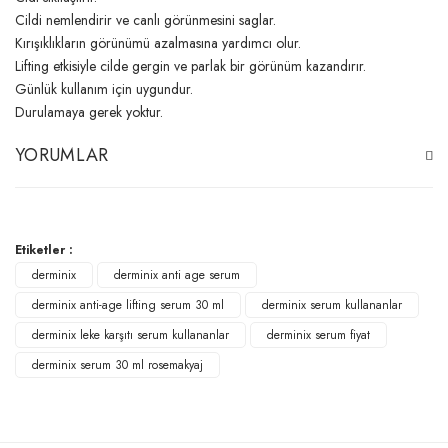
Cildi nemlendirir ve canlı görünmesini saglar.
Kırışıklıkların görünümü azalmasına yardımcı olur.
Lifting etkisiyle cilde gergin ve parlak bir görünüm kazandırır.
Günlük kullanım için uygundur.
Durulamaya gerek yoktur.
YORUMLAR
Bu ürüne ilk yorumu siz yapın!
Etiketler :
derminix
derminix anti age serum
Yorum Yaz
derminix anti-age lifting serum 30 ml
derminix serum kullananlar
derminix leke karşıtı serum kullananlar
derminix serum fiyat
derminix serum 30 ml rosemakyaj