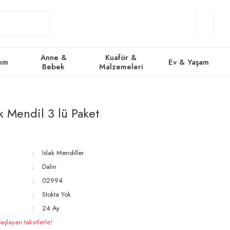
Giriş
Üye
/
Favorile
Se
Yap
Ol
Anne &
Kuaför &
kım
Ev & Yaşam
Bebek
Malzemeleri
ak Mendil 3 lü Paket
Islak Mendiller
Dalin
02994
Stokta Yok
24 Ay
şlayan taksitlerle!