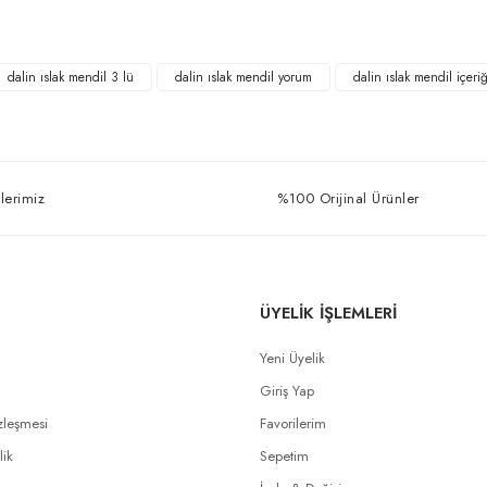
Bu ürüne ilk yorumu siz yapın!
Yorum Yaz
dalin ıslak mendil 3 lü
dalin ıslak mendil yorum
dalin ıslak mendil içeriğ
lerimiz
%100 Orijinal Ürünler
ÜYELİK İŞLEMLERİ
Yeni Üyelik
Giriş Yap
zleşmesi
Favorilerim
lik
Sepetim