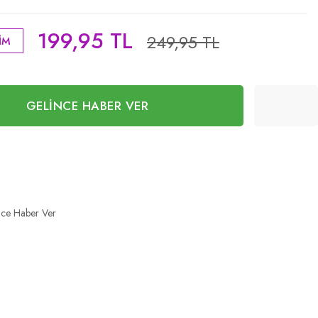
199,95 TL
249,95 TL
İM
GELİNCE HABER VER
nce Haber Ver