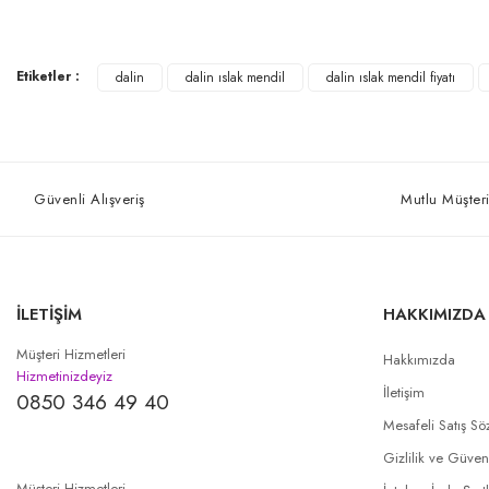
Etiketler :
dalin
dalin ıslak mendil
dalin ıslak mendil fiyatı
Güvenli Alışveriş
Mutlu Müşteri
İLETİŞİM
HAKKIMIZDA
Müşteri Hizmetleri
Hakkımızda
Hizmetinizdeyiz
İletişim
0850 346 49 40
Mesafeli Satış Sö
Gizlilik ve Güven
Müşteri Hizmetleri