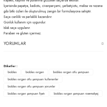
Kepekli, kaşıntılı ve pullanma gözüken saçlarda etkilidir.
İçerisinde papatya, kediotu, civanperçemi, şerbetçiotu, melisa ve rezene
gibi bitki özleri ile oluşturulmuş zengin bir formülasyona sahiptir.
Saça canlılık ve parlaklık kazandırır.
Günlük kullanım için uygundur.
Islak saça uygulanır.
Paraben ve gluten içermez.
YORUMLAR
Bu ürüne ilk yorumu siz yapın!
Etiketler :
bioblas
bioblas ısırgan
bioblas ısırgan otlu şampuan
Yorum Yaz
bioblas ısırgan otlu şampuan kullananlar
bioblas ısırgan otlu şampuan yorumlar
bioblas ısırgan şampuan fiyatı
bioblas ısırgan şampuan rosemakyaj