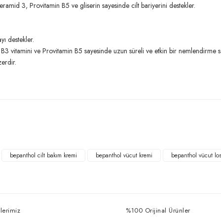
ramid 3, Provitamin B5 ve gliserin sayesinde cilt bariyerini destekler.
yı destekler.
B3 vitamini ve Provitamin B5 sayesinde uzun süreli ve etkin bir nemlendirme s
erdir.
Bu ürüne ilk yorumu siz yapın!
Yorum Yaz
bepanthol cilt bakım kremi
bepanthol vücut kremi
bepanthol vücut los
lerimiz
%100 Orijinal Ürünler