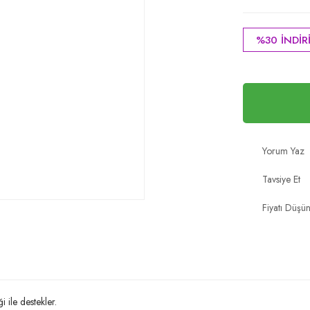
%30 İNDİR
Yorum Yaz
Tavsiye Et
Fiyatı Düşü
 ile destekler.