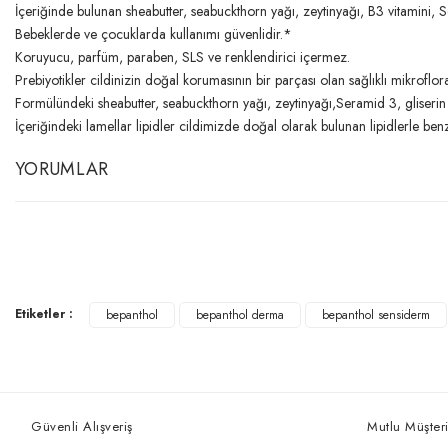
İçeriğinde bulunan sheabutter, seabuckthorn yağı, zeytinyağı, B3 vitamini, Se
Bebeklerde ve çocuklarda kullanımı güvenlidir.*
Koruyucu, parfüm, paraben, SLS ve renklendirici içermez.
Prebiyotikler cildinizin doğal korumasının bir parçası olan sağlıklı mikroflora
Formülündeki sheabutter, seabuckthorn yağı, zeytinyağı,Seramid 3, gliserin 
İçeriğindeki lamellar lipidler cildimizde doğal olarak bulunan lipidlerle benz
YORUMLAR
Etiketler :
bepanthol
bepanthol derma
bepanthol sensiderm
Güvenli Alışveriş
Mutlu Müşteri