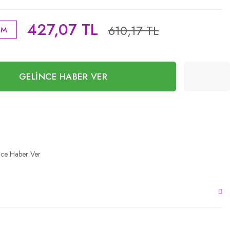
427,07 TL
610,17 TL
İM
GELİNCE HABER VER
nce Haber Ver