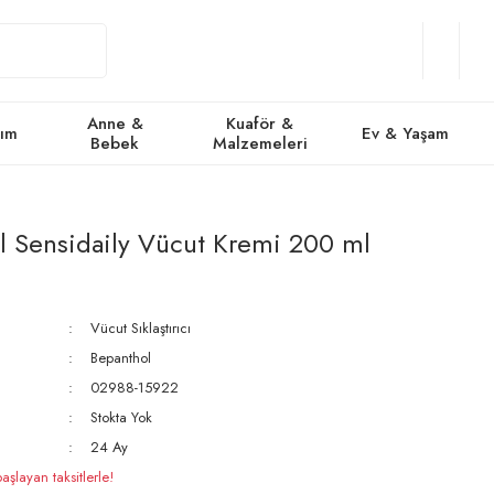
Giriş
Üye
/
Favorile
Se
Yap
Ol
Anne &
Kuaför &
kım
Ev & Yaşam
Bebek
Malzemeleri
l Sensidaily Vücut Kremi 200 ml
Vücut Sıklaştırıcı
Bepanthol
02988-15922
Stokta Yok
24 Ay
şlayan taksitlerle!