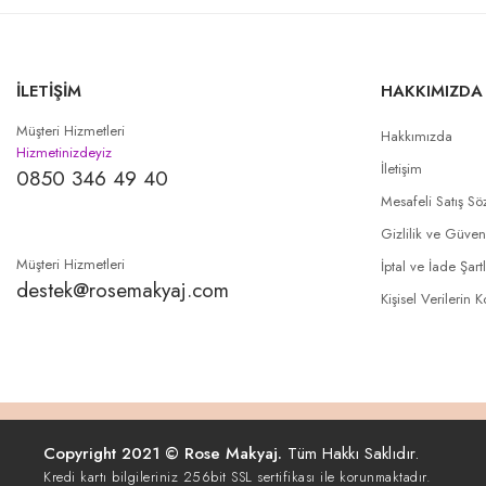
İLETİŞİM
HAKKIMIZDA
Müşteri Hizmetleri
Hakkımızda
Hizmetinizdeyiz
İletişim
0850 346 49 40
Mesafeli Satış Sö
Gizlilik ve Güven
Müşteri Hizmetleri
İptal ve İade Şartl
destek@rosemakyaj.com
Kişisel Verilerin 
Copyright 2021 © Rose Makyaj.
Tüm Hakkı Saklıdır.
Kredi kartı bilgileriniz 256bit SSL sertifikası ile korunmaktadır.