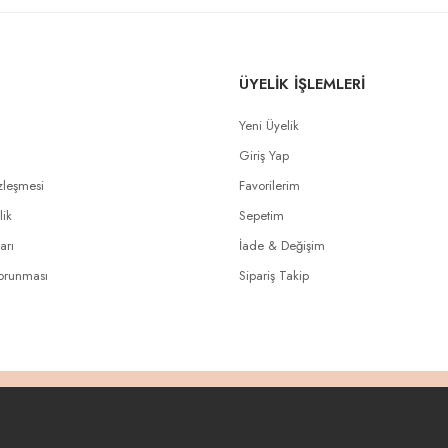
ÜYELİK İŞLEMLERİ
Yeni Üyelik
Giriş Yap
zleşmesi
Favorilerim
lik
Sepetim
arı
İade & Değişim
Korunması
Sipariş Takip