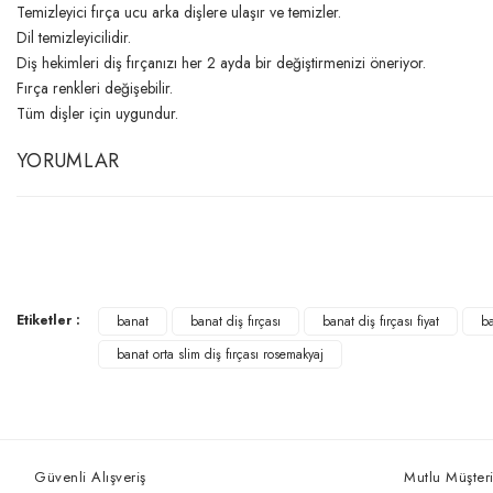
Temizleyici fırça ucu arka dişlere ulaşır ve temizler.
Dil temizleyicilidir.
Diş hekimleri diş fırçanızı her 2 ayda bir değiştirmenizi öneriyor.
Fırça renkleri değişebilir.
Tüm dişler için uygundur.
YORUMLAR
Etiketler :
banat
banat diş fırçası
banat diş fırçası fiyat
ba
banat orta slim diş fırçası rosemakyaj
Güvenli Alışveriş
Mutlu Müşteri