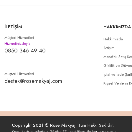
İLETİŞİM
HAKKIMIZDA
Müşteri Hizmetleri
Hakkımızda
Hizmetinizdeyiz
İletişim
0850 346 49 40
Mesafeli Satış Sö
Gizlilik ve Güven
Müşteri Hizmetleri
İptal ve İade Şartl
destek@rosemakyaj.com
Kişisel Verilerin 
Copyright 2021 © Rose Makyaj.
Tüm Hakkı Saklıdır.
Kredi kartı bilgileriniz 256bit SSL sertifikası ile korunmaktadır.