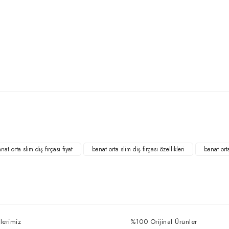
Bu ürüne ilk yorumu siz yapın!
Yorum Yaz
nat orta slim diş fırçası fiyat
banat orta slim diş fırçası özellikleri
banat orta
lerimiz
%100 Orijinal Ürünler