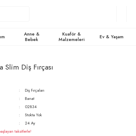
Giriş
Üye
/
Favorile
Se
Yap
Ol
Anne &
Kuaför &
kım
Ev & Yaşam
Bebek
Malzemeleri
a Slim Diş Fırçası
Diş Fırçaları
Banat
02834
Stokta Yok
24 Ay
şlayan taksitlerle!