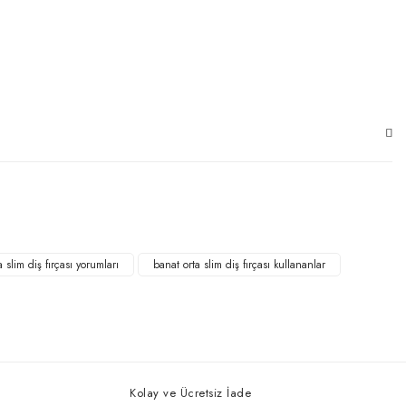
 slim diş fırçası yorumları
banat orta slim diş fırçası kullananlar
Kolay ve Ücretsiz İade