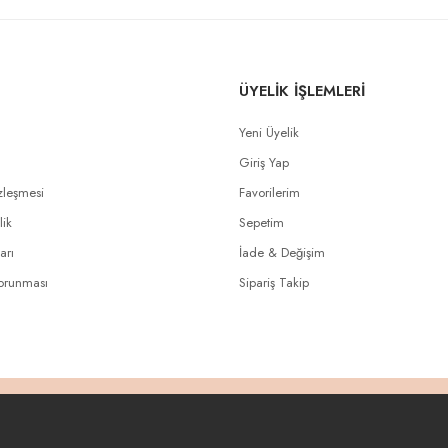
ÜYELİK İŞLEMLERİ
Yeni Üyelik
Giriş Yap
zleşmesi
Favorilerim
lik
Sepetim
arı
İade & Değişim
Korunması
Sipariş Takip