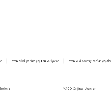
Bu ürüne ilk yorumu siz yapın!
Yorum Yaz
arı
avon erkek parfüm çeşitleri ve fiyatları
avon wild country parfüm çeşitler
lerimiz
%100 Orijinal Ürünler