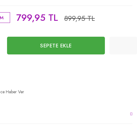
799,95 TL
899,95 TL
İM
SEPETE EKLE
nce Haber Ver