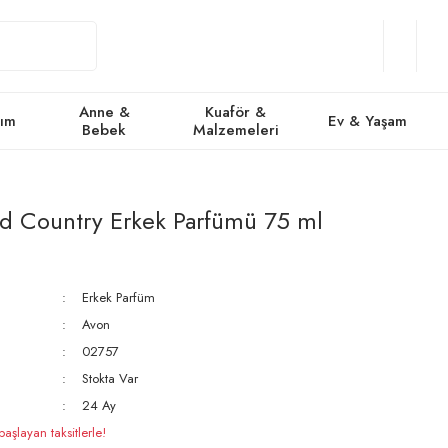
Giriş
Üye
/
Favorile
Se
Yap
Ol
Anne &
Kuaför &
kım
Ev & Yaşam
Bebek
Malzemeleri
d Country Erkek Parfümü 75 ml
Erkek Parfüm
Avon
02757
Stokta Var
24 Ay
şlayan taksitlerle!