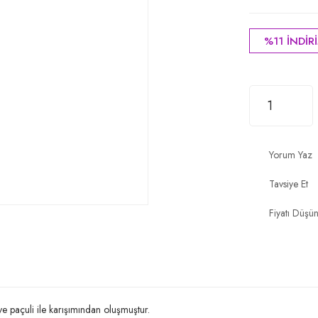
%11 İNDİR
Yorum Yaz
Tavsiye Et
Fiyatı Düşü
ve paçuli ile karışımından oluşmuştur.