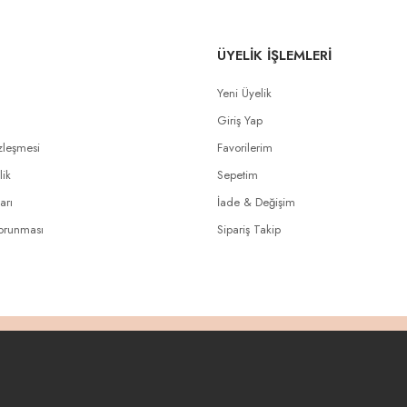
ÜYELİK İŞLEMLERİ
Yeni Üyelik
Giriş Yap
zleşmesi
Favorilerim
lik
Sepetim
arı
İade & Değişim
Korunması
Sipariş Takip