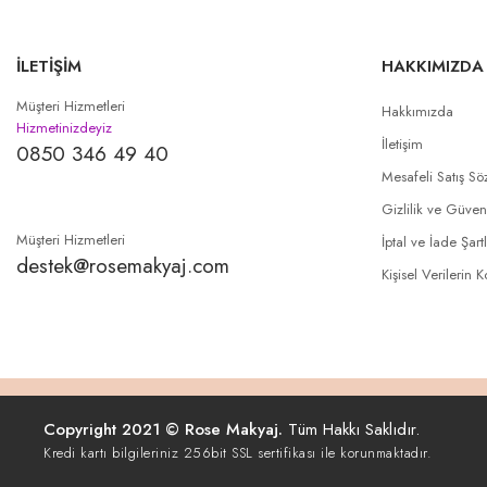
İLETİŞİM
HAKKIMIZDA
Müşteri Hizmetleri
Hakkımızda
Hizmetinizdeyiz
İletişim
0850 346 49 40
Mesafeli Satış Sö
Gizlilik ve Güven
Müşteri Hizmetleri
İptal ve İade Şartl
destek@rosemakyaj.com
Kişisel Verilerin 
Copyright 2021 © Rose Makyaj.
Tüm Hakkı Saklıdır.
Kredi kartı bilgileriniz 256bit SSL sertifikası ile korunmaktadır.