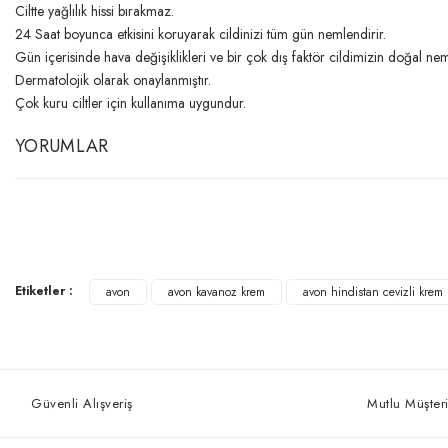
Ciltte yağlılık hissi bırakmaz.
24 Saat boyunca etkisini koruyarak cildinizi tüm gün nemlendirir.
Gün içerisinde hava değişiklikleri ve bir çok dış faktör cildimizin doğal n
Dermatolojik olarak onaylanmıştır.
Çok kuru ciltler için kullanıma uygundur.
YORUMLAR
Etiketler :
avon
avon kavanoz krem
avon hindistan cevizli krem
Güvenli Alışveriş
Mutlu Müşteri