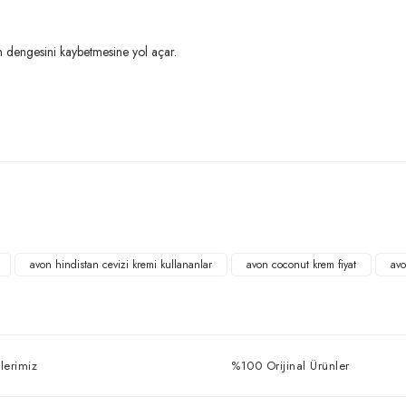
em dengesini kaybetmesine yol açar.
Bu ürüne ilk yorumu siz yapın!
Yorum Yaz
avon hindistan cevizi kremi kullananlar
avon coconut krem fiyat
avo
lerimiz
%100 Orijinal Ürünler