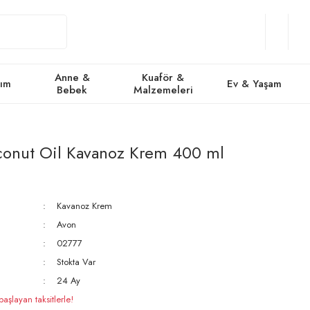
Giriş
Üye
/
Favorile
Se
Yap
Ol
Anne &
Kuaför &
kım
Ev & Yaşam
Bebek
Malzemeleri
onut Oil Kavanoz Krem 400 ml
Kavanoz Krem
Avon
02777
Stokta Var
24 Ay
şlayan taksitlerle!