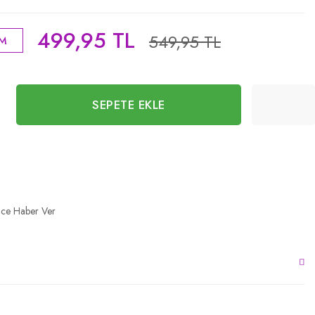
499,95 TL
549,95 TL
İM
SEPETE EKLE
nce Haber Ver