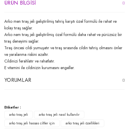
ÜRÜN BILGISI
Arko men tıraş jeli geliştirilmiş tahriş karşıtı özel formülü ile rahat ve
kolay tıraş sağlar.
Arko nem tıraş jeli geliştirilmiş özel formülü daha rahat ve pürüzsüz bir
tıraş deneyimi sağlar.
Tıraş öncesi cildi yumuşatır ve tıraş sırasında cildin tahriş olmasını önler
ve yaralanma riskini azaltır.
Cildinizi ferahlatır ve rahatlatır.
E vitamini ile cildinizin kurumasını engeller.
YORUMLAR
Bu ürüne ilk yorumu siz yapın!
Etiketler :
arko tıraş jeli
arko tıraş jeli nasıl kullanılır
Yorum Yaz
arko tıraş jeli hassas ciltler için
arko tıraş jeli özellikleri