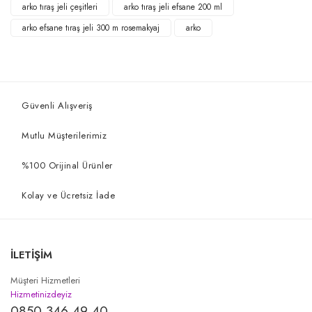
arko tıraş jeli çeşitleri
arko tıraş jeli efsane 200 ml
arko efsane tıraş jeli 300 m rosemakyaj
arko
Güvenli Alışveriş
Mutlu Müşterilerimiz
%100 Orijinal Ürünler
Kolay ve Ücretsiz İade
İLETİŞİM
Müşteri Hizmetleri
Hizmetinizdeyiz
0850 346 49 40