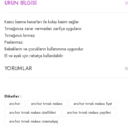
ÜRÜN BILGISI
Kesici kesme kenarları ile kolay kesim sağlar.
Tırnağınıza zarar vermeden zarifçe uygulanır.
Tırnağınızı kırmaz.
Paslanmaz.
Bebeklerin ve çocukların kullanımına uygundur.
El ve ayak için rahatça kullanılabilir.
YORUMLAR
Bu ürüne ilk yorumu siz yapın!
Etiketler :
anchor
anchor tırnak makası
anchor tırnak makası fiyat
Yorum Yaz
anchor tırnak makası özellikleri
anchor tırnak makası çeşitleri
anchor tırnak makası rosemakyaj