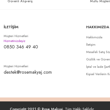
Güvenli Alışveriş
Mutlu Müşteri
İLETİŞİM
HAKKIMIZDA
Müşteri Hizmetleri
Hakkımızda
Hizmetinizdeyiz
İletişim
0850 346 49 40
Mesafeli Satış Sö
Gizlilik ve Güven
Müşteri Hizmetleri
İptal ve İade Şartl
destek@rosemakyaj.com
Kişisel Verilerin 
Copyright 2021 © Rose Makyaj.
Tüm Hakkı Saklıdır.