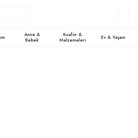
Giriş
Üye
/
Favorile
Se
Yap
Ol
Anne &
Kuaför &
kım
Ev & Yaşam
Bebek
Malzemeleri