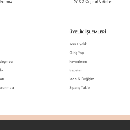
lerimiz
%100 Orijinal Ürünler
ÜYELİK İŞLEMLERİ
Yeni Üyelik
Giriş Yap
zleşmesi
Favorilerim
lik
Sepetim
arı
İade & Değişim
Korunması
Sipariş Takip