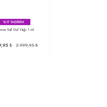
%17 İNDİRİM
nse Saf Gül Yağı 1 ml
9,95 ₺
2.999,95 ₺