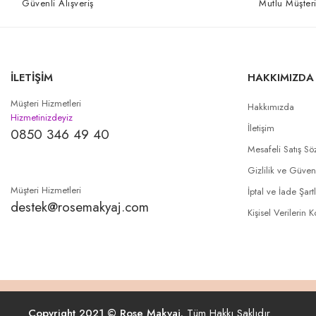
Güvenli Alışveriş
Mutlu Müşteri
İLETİŞİM
HAKKIMIZDA
Müşteri Hizmetleri
Hakkımızda
Hizmetinizdeyiz
İletişim
0850 346 49 40
Mesafeli Satış Sö
Gizlilik ve Güven
Müşteri Hizmetleri
İptal ve İade Şartl
destek@rosemakyaj.com
Kişisel Verilerin 
Copyright 2021 © Rose Makyaj.
Tüm Hakkı Saklıdır.