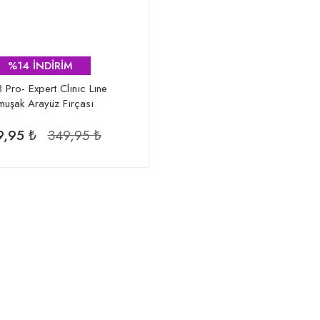
%14 İNDİRİM
 Pro- Expert Clınıc Lıne
muşak Arayüz Fırçası
9,95 ₺
349,95 ₺