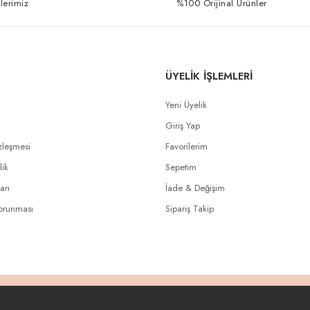
lerimiz
%100 Orijinal Ürünler
ÜYELİK İŞLEMLERİ
Yeni Üyelik
Giriş Yap
zleşmesi
Favorilerim
lik
Sepetim
arı
İade & Değişim
Korunması
Sipariş Takip