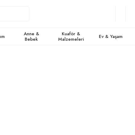
Giriş
Üye
/
Favorile
Se
Yap
Ol
Anne &
Kuaför &
kım
Ev & Yaşam
Bebek
Malzemeleri