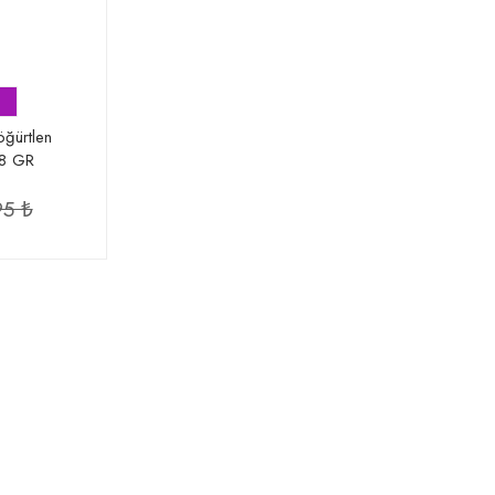
öğürtlen
,8 GR
95 ₺