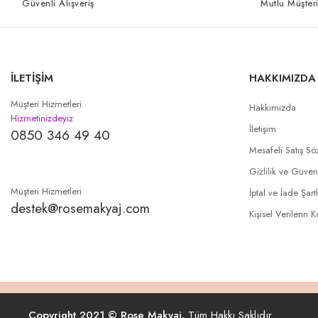
Güvenli Alışveriş
Mutlu Müşteri
İLETİŞİM
HAKKIMIZDA
Müşteri Hizmetleri
Hakkımızda
Hizmetinizdeyiz
İletişim
0850 346 49 40
Mesafeli Satış Sö
Gizlilik ve Güven
Müşteri Hizmetleri
İptal ve İade Şartl
destek@rosemakyaj.com
Kişisel Verilerin 
Copyright 2021 © Rose Makyaj.
Tüm Hakkı Saklıdır.