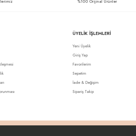
lerimiz
%100 Orijinal Ürünler
ÜYELİK İŞLEMLERİ
Yeni Üyelik
Giriş Yap
zleşmesi
Favorilerim
lik
Sepetim
arı
İade & Değişim
Korunması
Sipariş Takip