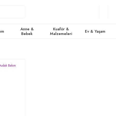
Giriş
Üye
/
Favorile
Se
Yap
Ol
Anne &
Kuaför &
kım
Ev & Yaşam
Bebek
Malzemeleri