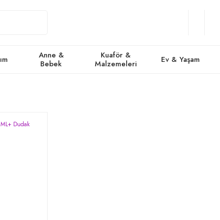
Giriş
Üye
/
Favorile
Se
Yap
Ol
Anne &
Kuaför &
kım
Ev & Yaşam
Bebek
Malzemeleri