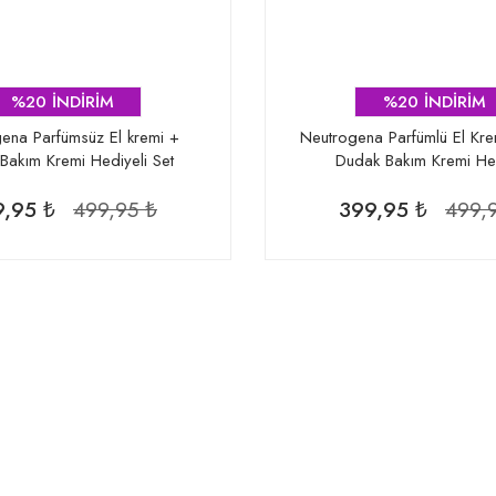
%20 İNDİRİM
%20 İNDİRİM
ena Parfümsüz El kremi +
Neutrogena Parfümlü El Kr
Bakım Kremi Hediyeli Set
Dudak Bakım Kremi Hed
,95 ₺
499,95 ₺
399,95 ₺
499,