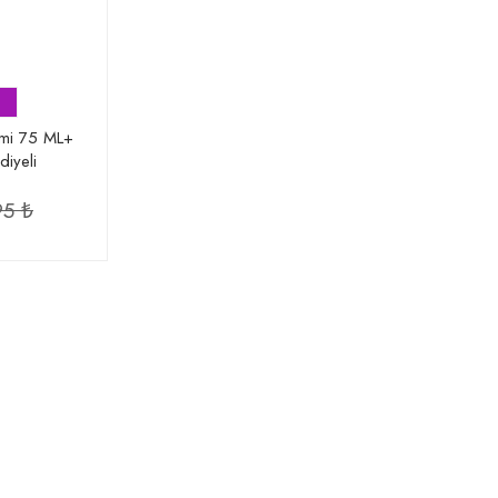
emi 75 ML+
iyeli
95 ₺