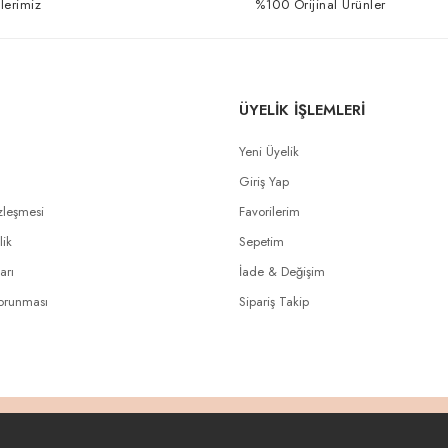
lerimiz
%100 Orijinal Ürünler
ÜYELİK İŞLEMLERİ
Yeni Üyelik
Giriş Yap
zleşmesi
Favorilerim
lik
Sepetim
arı
İade & Değişim
Korunması
Sipariş Takip