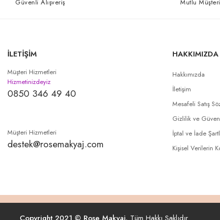
Güvenli Alışveriş
Mutlu Müşteri
İLETİŞİM
HAKKIMIZDA
Müşteri Hizmetleri
Hakkımızda
Hizmetinizdeyiz
İletişim
0850 346 49 40
Mesafeli Satış Sö
Gizlilik ve Güven
Müşteri Hizmetleri
İptal ve İade Şartl
destek@rosemakyaj.com
Kişisel Verilerin 
Copyright 2021 © Rose Makyaj.
Tüm Hakkı Saklıdır.