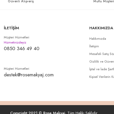
Güvenli Alışveriş
Mutlu Müşteri
İLETİŞİM
HAKKIMIZDA
Müşteri Hizmetleri
Hakkımızda
Hizmetinizdeyiz
İletişim
0850 346 49 40
Mesafeli Satış Sö
Gizlilik ve Güven
Müşteri Hizmetleri
İptal ve İade Şartl
destek@rosemakyaj.com
Kişisel Verilerin 
Copyright 2021 © Rose Makyaj.
Tüm Hakkı Saklıdır.