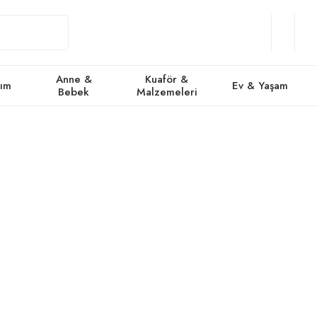
Giriş
Üye
/
Favorile
Se
Yap
Ol
Anne &
Kuaför &
kım
Ev & Yaşam
Bebek
Malzemeleri