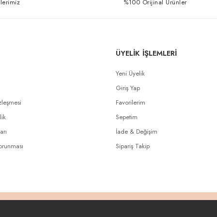
lerimiz
%100 Orijinal Ürünler
ÜYELİK İŞLEMLERİ
Yeni Üyelik
Giriş Yap
zleşmesi
Favorilerim
lik
Sepetim
arı
İade & Değişim
Korunması
Sipariş Takip