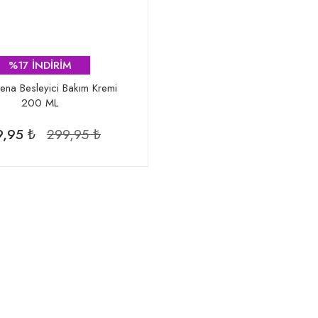
%17 İNDİRİM
ena Besleyici Bakım Kremi
200 ML
,95 ₺
299,95 ₺