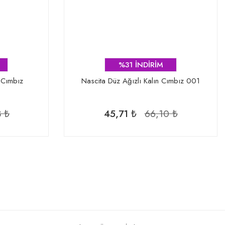
%31 İNDİRİM
 Cımbız
Nascita Düz Ağızlı Kalın Cımbız 001
3 ₺
45,71 ₺
66,10 ₺