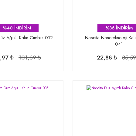
%40 İNDİRİM
%36 İNDİRİM
üz Ağızlı Kalın Cımbız 012
Nascita Nanoteknoloji Kal
041
,97 ₺
101,69 ₺
22,88 ₺
35,59