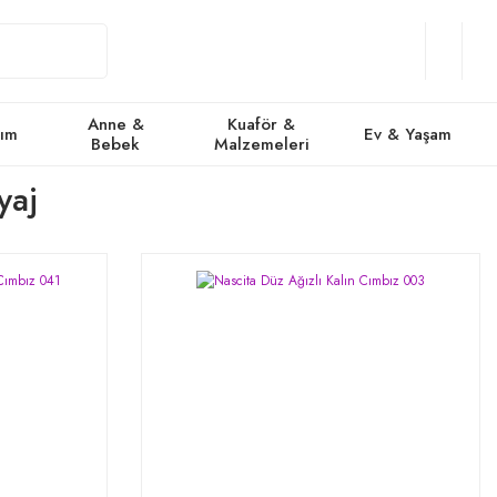
Giriş
Üye
/
Favorile
Se
Yap
Ol
Anne &
Kuaför &
kım
Ev & Yaşam
Bebek
Malzemeleri
yaj