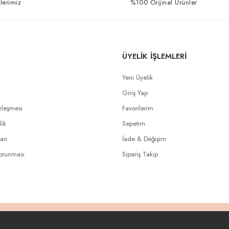
lerimiz
%100 Orijinal Ürünler
ÜYELİK İŞLEMLERİ
Yeni Üyelik
Giriş Yap
zleşmesi
Favorilerim
lik
Sepetim
arı
İade & Değişim
Korunması
Sipariş Takip