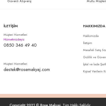
Güvenli Alışveriş
Mutlu Müşteri
İLETİŞİM
HAKKIMIZDA
Müşteri Hizmetleri
Hakkımızda
Hizmetinizdeyiz
İletişim
0850 346 49 40
Mesafeli Satış Sö
Gizlilik ve Güven
Müşteri Hizmetleri
İptal ve İade Şartl
destek@rosemakyaj.com
Kişisel Verilerin 
Copyright 2021 © Rose Makyaj.
Tüm Hakkı Saklıdır.