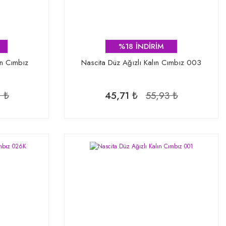
%18 İNDİRİM
ın Cımbız
Nascita Düz Ağızlı Kalın Cımbız 003
 ₺
45,71 ₺
55,93 ₺