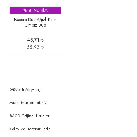
%18 İNDİRİM
Nascita Düz Ağızlı Kalın
Cımbız 008
45,71 ₺
55,93 ₺
Güvenli Alışveriş
Mutlu Müşterilerimiz
%100 Orijinal Ürünler
Kolay ve Ücretsiz İade