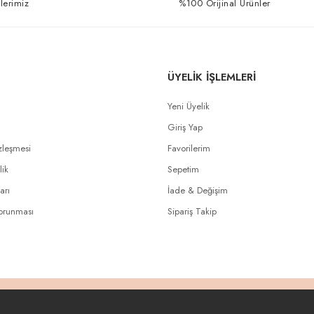
lerimiz
%100 Orijinal Ürünler
ÜYELİK İŞLEMLERİ
Yeni Üyelik
Giriş Yap
zleşmesi
Favorilerim
lik
Sepetim
arı
İade & Değişim
Korunması
Sipariş Takip