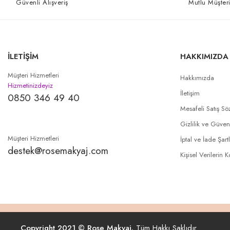
Güvenli Alışveriş
Mutlu Müşteri
İLETİŞİM
HAKKIMIZDA
Müşteri Hizmetleri
Hakkımızda
Hizmetinizdeyiz
İletişim
0850 346 49 40
Mesafeli Satış Sö
Gizlilik ve Güven
Müşteri Hizmetleri
İptal ve İade Şartl
destek@rosemakyaj.com
Kişisel Verilerin 
Copyright 2021 © Rose Makyaj.
Tüm Hakkı Saklıdır.