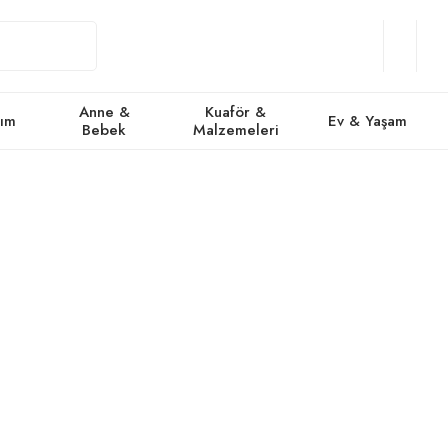
Giriş
Üye
/
Favorile
Se
Yap
Ol
Anne &
Kuaför &
kım
Ev & Yaşam
Bebek
Malzemeleri