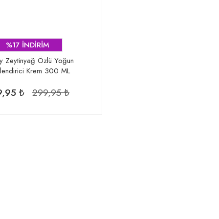
%17 İNDİRİM
 Zeytinyağ Özlü Yoğun
endirici Krem 300 ML
,95 ₺
299,95 ₺