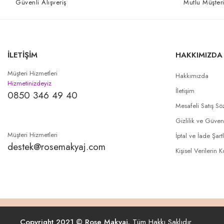
Güvenli Alışveriş
Mutlu Müşteri
İLETİŞİM
HAKKIMIZDA
Müşteri Hizmetleri
Hakkımızda
Hizmetinizdeyiz
İletişim
0850 346 49 40
Mesafeli Satış Sö
Gizlilik ve Güven
Müşteri Hizmetleri
İptal ve İade Şartl
destek@rosemakyaj.com
Kişisel Verilerin 
Copyright 2021 © Rose Makyaj.
Tüm Hakkı Saklıdır.