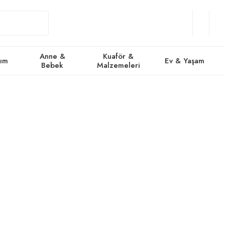
Giriş
Üye
/
Favorile
Se
Yap
Ol
Anne &
Kuaför &
kım
Ev & Yaşam
Bebek
Malzemeleri