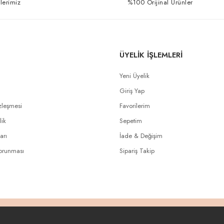
lerimiz
%100 Orijinal Ürünler
ÜYELİK İŞLEMLERİ
Yeni Üyelik
Giriş Yap
zleşmesi
Favorilerim
lik
Sepetim
arı
İade & Değişim
Korunması
Sipariş Takip