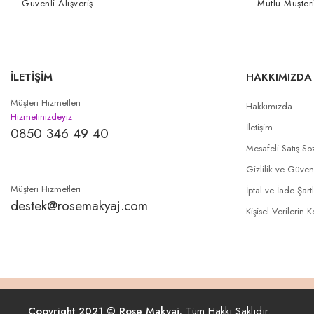
Güvenli Alışveriş
Mutlu Müşteri
İLETİŞİM
HAKKIMIZDA
Müşteri Hizmetleri
Hakkımızda
Hizmetinizdeyiz
İletişim
0850 346 49 40
Mesafeli Satış Sö
Gizlilik ve Güven
Müşteri Hizmetleri
İptal ve İade Şartl
destek@rosemakyaj.com
Kişisel Verilerin 
Copyright 2021 © Rose Makyaj.
Tüm Hakkı Saklıdır.