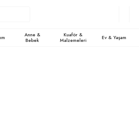
Giriş
Üye
/
Favorile
Se
Yap
Ol
Anne &
Kuaför &
kım
Ev & Yaşam
Bebek
Malzemeleri