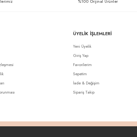
lerimiz
%100 Orijinal Ürünler
ÜYELİK İŞLEMLERİ
Yeni Üyelik
Giriş Yap
zleşmesi
Favorilerim
lik
Sepetim
arı
İade & Değişim
Korunması
Sipariş Takip