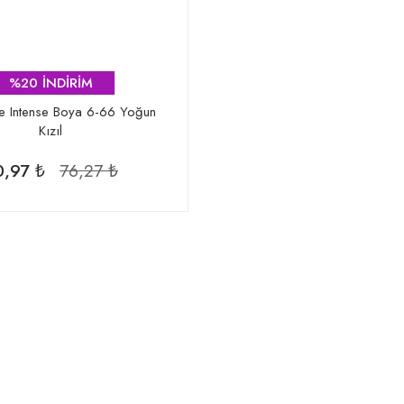
%20 İNDİRİM
ce Intense Boya 6-66 Yoğun
Kızıl
0,97 ₺
76,27 ₺