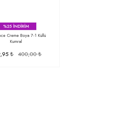
%25 İNDİRİM
nce Creme Boya 7-1 Küllü
Kumral
,95 ₺
400,00 ₺