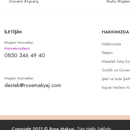
Güvenli Alışveriş
Mutlu Müşteri
İLETİŞİM
HAKKIMIZDA
Müşteri Hizmetleri
Hakkımızda
Hizmetinizdeyiz
İletişim
0850 346 49 40
Mesafeli Satış Sö
Gizlilik ve Güven
Müşteri Hizmetleri
İptal ve İade Şartl
destek@rosemakyaj.com
Kişisel Verilerin 
Copyright 2021 © Rose Makyaj.
Tüm Hakkı Saklıdır.