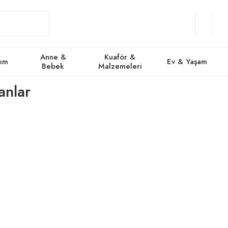
Giriş
Üye
/
Favorile
Se
Yap
Ol
Anne &
Kuaför &
kım
Ev & Yaşam
Bebek
Malzemeleri
anlar