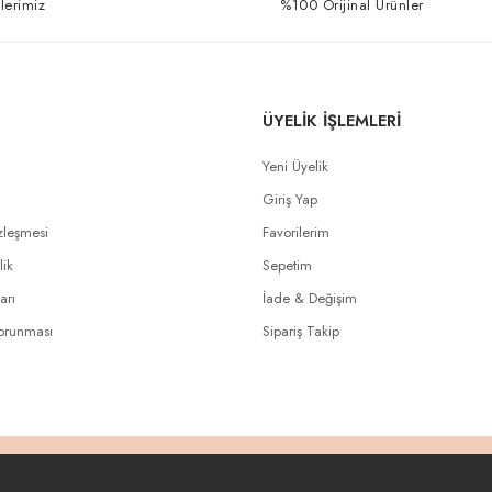
lerimiz
%100 Orijinal Ürünler
ÜYELİK İŞLEMLERİ
Yeni Üyelik
Giriş Yap
zleşmesi
Favorilerim
lik
Sepetim
arı
İade & Değişim
Korunması
Sipariş Takip