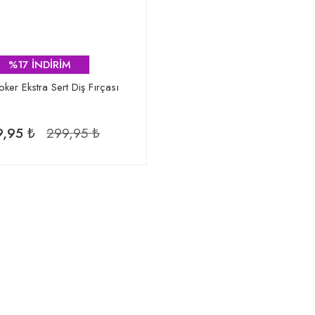
%17 İNDİRİM
ker Ekstra Sert Diş Fırçası
,95 ₺
299,95 ₺