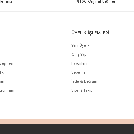
lerimiz
%100 Orijinal Ürünler
ÜYELİK İŞLEMLERİ
Yeni Üyelik
Giriş Yap
zleşmesi
Favorilerim
lik
Sepetim
arı
İade & Değişim
Korunması
Sipariş Takip