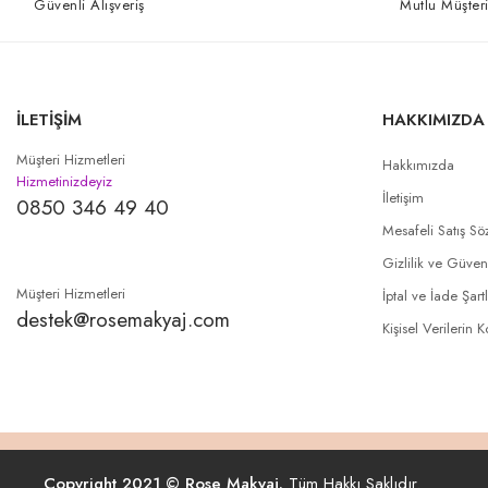
Güvenli Alışveriş
Mutlu Müşteri
İLETİŞİM
HAKKIMIZDA
Müşteri Hizmetleri
Hakkımızda
Hizmetinizdeyiz
İletişim
0850 346 49 40
Mesafeli Satış Sö
Gizlilik ve Güven
Müşteri Hizmetleri
İptal ve İade Şartl
destek@rosemakyaj.com
Kişisel Verilerin 
Copyright 2021 © Rose Makyaj.
Tüm Hakkı Saklıdır.