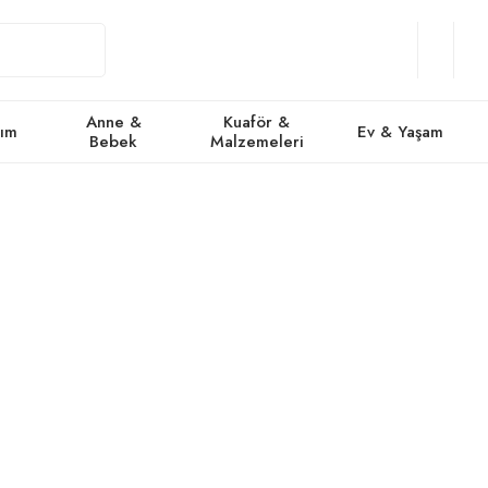
Giriş
Üye
/
Favorile
Se
Yap
Ol
Anne &
Kuaför &
kım
Ev & Yaşam
Bebek
Malzemeleri