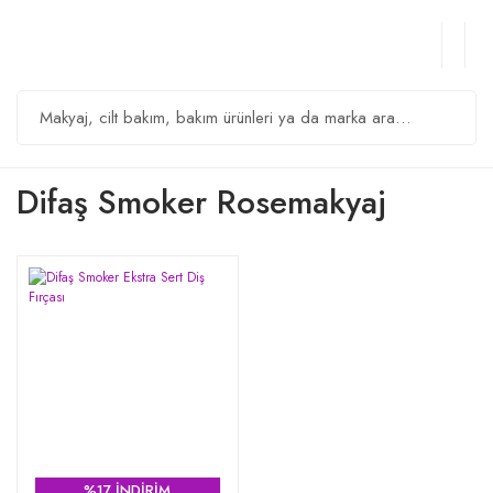
Difaş Smoker Rosemakyaj
%17 İNDİRİM