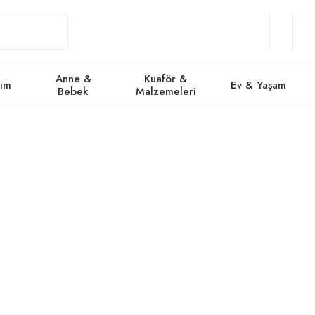
Giriş
Üye
/
Favorile
Se
Yap
Ol
Anne &
Kuaför &
kım
Ev & Yaşam
Bebek
Malzemeleri