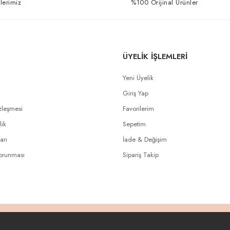
lerimiz
%100 Orijinal Ürünler
ÜYELİK İŞLEMLERİ
Yeni Üyelik
Giriş Yap
zleşmesi
Favorilerim
lik
Sepetim
arı
İade & Değişim
Korunması
Sipariş Takip