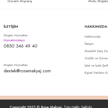
Güvenli Alışveriş
Mutlu Müşteri
İLETİŞİM
HAKKIMIZDA
Müşteri Hizmetleri
Hakkımızda
Hizmetinizdeyiz
İletişim
0850 346 49 40
Mesafeli Satış Sö
Gizlilik ve Güven
Müşteri Hizmetleri
İptal ve İade Şartl
destek@rosemakyaj.com
Kişisel Verilerin 
Copyright 2021 © Rose Makyaj.
Tüm Hakkı Saklıdır.