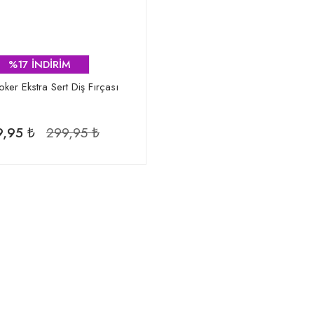
%17 İNDİRİM
ker Ekstra Sert Diş Fırçası
,95 ₺
299,95 ₺