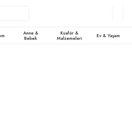
Giriş
Üye
/
Favorile
Se
Yap
Ol
Anne &
Kuaför &
kım
Ev & Yaşam
Bebek
Malzemeleri