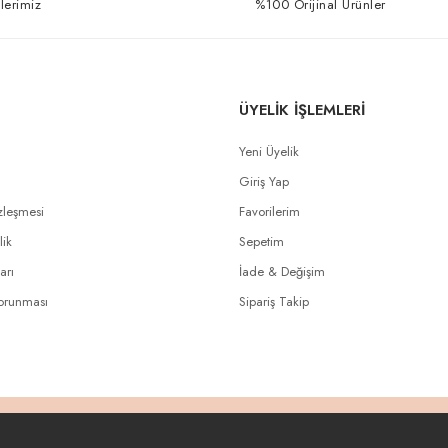
lerimiz
%100 Orijinal Ürünler
ÜYELİK İŞLEMLERİ
Yeni Üyelik
Giriş Yap
zleşmesi
Favorilerim
lik
Sepetim
arı
İade & Değişim
Korunması
Sipariş Takip