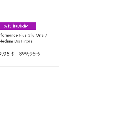
%13 İNDİRİM
rformance Plus 3'lü Orta /
Medıum Diş Fırçası
9,95 ₺
399,95 ₺