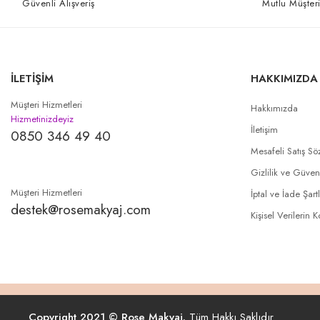
Güvenli Alışveriş
Mutlu Müşteri
İLETİŞİM
HAKKIMIZDA
Müşteri Hizmetleri
Hakkımızda
Hizmetinizdeyiz
İletişim
0850 346 49 40
Mesafeli Satış Sö
Gizlilik ve Güven
Müşteri Hizmetleri
İptal ve İade Şartl
destek@rosemakyaj.com
Kişisel Verilerin 
Copyright 2021 © Rose Makyaj.
Tüm Hakkı Saklıdır.