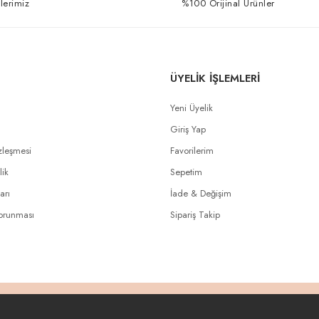
lerimiz
%100 Orijinal Ürünler
ÜYELİK İŞLEMLERİ
Yeni Üyelik
Giriş Yap
zleşmesi
Favorilerim
lik
Sepetim
arı
İade & Değişim
Korunması
Sipariş Takip