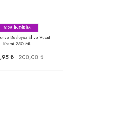
%25 İNDİRİM
olive Besleyici El ve Vücut
Kremi 250 ML
,95 ₺
200,00 ₺