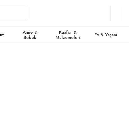
Giriş
Üye
/
Favorile
Se
Yap
Ol
Anne &
Kuaför &
kım
Ev & Yaşam
Bebek
Malzemeleri