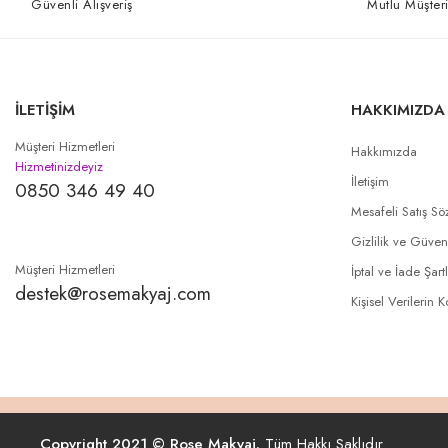
Güvenli Alışveriş
Mutlu Müşteri
İLETİŞİM
HAKKIMIZDA
Müşteri Hizmetleri
Hakkımızda
Hizmetinizdeyiz
İletişim
0850 346 49 40
Mesafeli Satış Sö
Gizlilik ve Güven
Müşteri Hizmetleri
İptal ve İade Şartl
destek@rosemakyaj.com
Kişisel Verilerin 
Copyright 2021 © Rose Makyaj.
Tüm Hakkı Saklıdır.