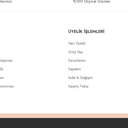
lerimiz
%100 Orijinal Ürünler
ÜYELİK İŞLEMLERİ
Yeni Üyelik
Giriş Yap
zleşmesi
Favorilerim
lik
Sepetim
arı
İade & Değişim
Korunması
Sipariş Takip