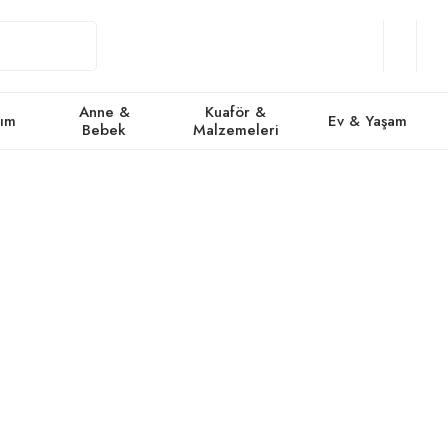
Giriş
Üye
/
Favorile
Se
Yap
Ol
Anne &
Kuaför &
kım
Ev & Yaşam
Bebek
Malzemeleri