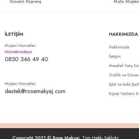
Güvenli Alışveriş
Mutlu Müşteri
İLETİŞİM
HAKKIMIZDA
Müşteri Hizmetleri
Hakkımızda
Hizmetinizdeyiz
İletişim
0850 346 49 40
Mesafeli Satış Sö
Gizlilik ve Güven
Müşteri Hizmetleri
İptal ve İade Şartl
destek@rosemakyaj.com
Kişisel Verilerin 
Copyright 2021 © Rose Makyaj.
Tüm Hakkı Saklıdır.