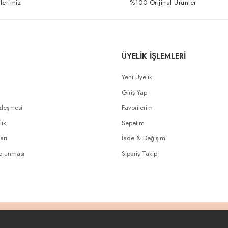
lerimiz
%100 Orijinal Ürünler
ÜYELİK İŞLEMLERİ
Yeni Üyelik
Giriş Yap
zleşmesi
Favorilerim
lik
Sepetim
arı
İade & Değişim
Korunması
Sipariş Takip