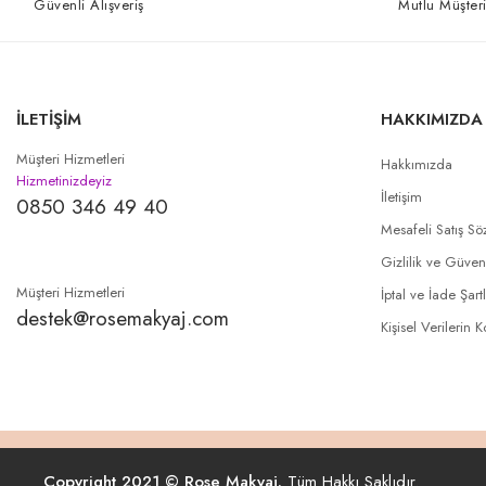
Güvenli Alışveriş
Mutlu Müşteri
İLETİŞİM
HAKKIMIZDA
Müşteri Hizmetleri
Hakkımızda
Hizmetinizdeyiz
İletişim
0850 346 49 40
Mesafeli Satış Sö
Gizlilik ve Güven
Müşteri Hizmetleri
İptal ve İade Şartl
destek@rosemakyaj.com
Kişisel Verilerin 
Copyright 2021 © Rose Makyaj.
Tüm Hakkı Saklıdır.