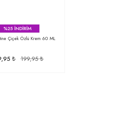
%25 İNDİRİM
tine Çiçek Özlü Krem 60 ML
9,95 ₺
199,95 ₺