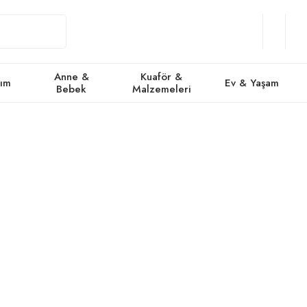
Giriş
Üye
/
Favorile
Se
Yap
Ol
Anne &
Kuaför &
kım
Ev & Yaşam
Bebek
Malzemeleri