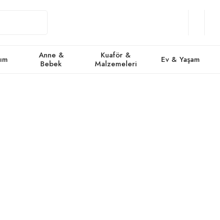
Giriş
Üye
/
Favorile
Se
Yap
Ol
Anne &
Kuaför &
kım
Ev & Yaşam
Bebek
Malzemeleri