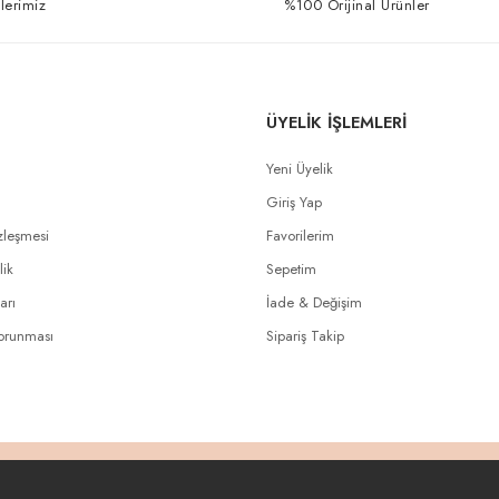
lerimiz
%100 Orijinal Ürünler
ÜYELİK İŞLEMLERİ
Yeni Üyelik
Giriş Yap
zleşmesi
Favorilerim
lik
Sepetim
arı
İade & Değişim
Korunması
Sipariş Takip