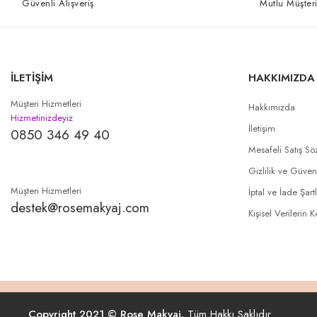
Güvenli Alışveriş
Mutlu Müşteri
İLETİŞİM
HAKKIMIZDA
Müşteri Hizmetleri
Hakkımızda
Hizmetinizdeyiz
İletişim
0850 346 49 40
Mesafeli Satış Sö
Gizlilik ve Güven
Müşteri Hizmetleri
İptal ve İade Şartl
destek@rosemakyaj.com
Kişisel Verilerin 
Copyright 2021 © Rose Makyaj.
Tüm Hakkı Saklıdır.