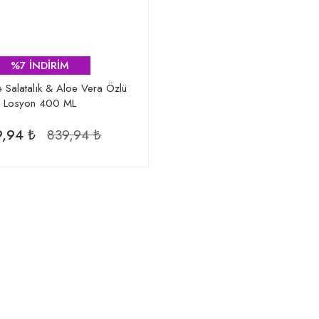
%7 İNDİRİM
 Salatalık & Aloe Vera Özlü
Losyon 400 ML
,94 ₺
839,94 ₺