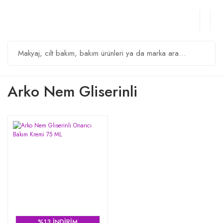
Arko Nem Gliserinli
%13 İNDİRİM