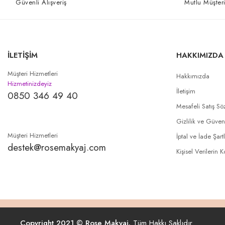
Güvenli Alışveriş
Mutlu Müşteri
İLETİŞİM
HAKKIMIZDA
Müşteri Hizmetleri
Hakkımızda
Hizmetinizdeyiz
İletişim
0850 346 49 40
Mesafeli Satış Sö
Gizlilik ve Güven
Müşteri Hizmetleri
İptal ve İade Şartl
destek@rosemakyaj.com
Kişisel Verilerin 
Copyright 2021 © Rose Makyaj.
Tüm Hakkı Saklıdır.