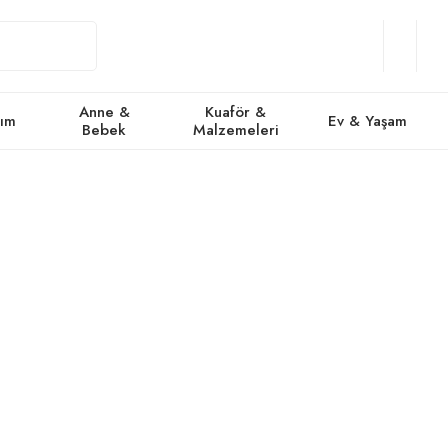
Giriş
Üye
/
Favorile
Se
Yap
Ol
Anne &
Kuaför &
kım
Ev & Yaşam
Bebek
Malzemeleri