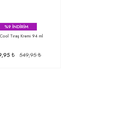
%9 İNDİRİM
Cool Tıraş Kremi 94 ml
9,95 ₺
549,95 ₺