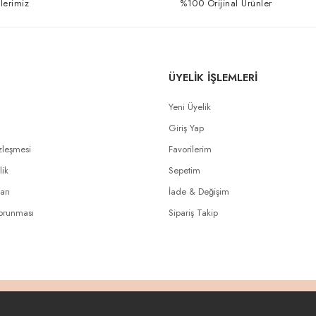
lerimiz
%100 Orijinal Ürünler
ÜYELİK İŞLEMLERİ
Yeni Üyelik
Giriş Yap
zleşmesi
Favorilerim
lik
Sepetim
arı
İade & Değişim
Korunması
Sipariş Takip